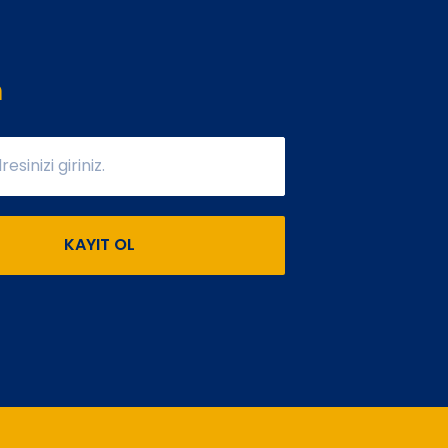
n
KAYIT OL