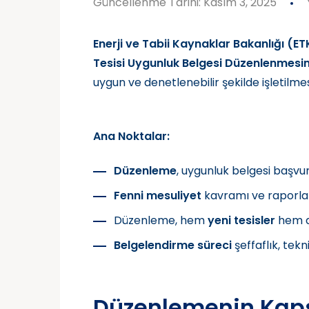
Güncellenme Tarihi: Kasım 3, 2025
Enerji ve Tabii Kaynaklar Bakanlığı (ET
Tesisi Uygunluk Belgesi Düzenlenmesine
uygun ve denetlenebilir şekilde işletilmes
Ana Noktalar:
Düzenleme
, uygunluk belgesi başvur
Fenni mesuliyet
kavramı ve raporlam
Düzenleme, hem
yeni tesisler
hem 
Belgelendirme süreci
şeffaflık, tek
Düzenlemenin Kap