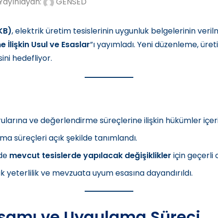
Yayınlayan:
GENSED
KB)
, elektrik üretim tesislerinin uygunluk belgelerinin verilm
 İlişkin Usul ve Esaslar
”ı yayımladı. Yeni düzenleme, üreti
ini hedefliyor.
ularına ve değerlendirme süreçlerine ilişkin hükümler içer
a süreçleri açık şekilde tanımlandı.
de
mevcut tesislerde yapılacak değişiklikler
için geçerli 
nik yeterlilik ve mevzuata uyum esasına dayandırıldı.
samı ve Uygulama Süreci