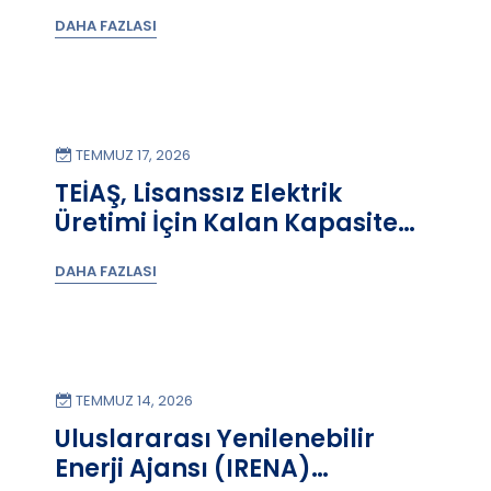
dayalı yeni aday YEKA Alanını
DAHA FAZLASI
açıkladı.
TEMMUZ 17, 2026
TEİAŞ, Lisanssız Elektrik
Üretimi İçin Kalan Kapasite
Verilerini Paylaştı!
DAHA FAZLASI
TEMMUZ 14, 2026
Uluslararası Yenilenebilir
Enerji Ajansı (IRENA)