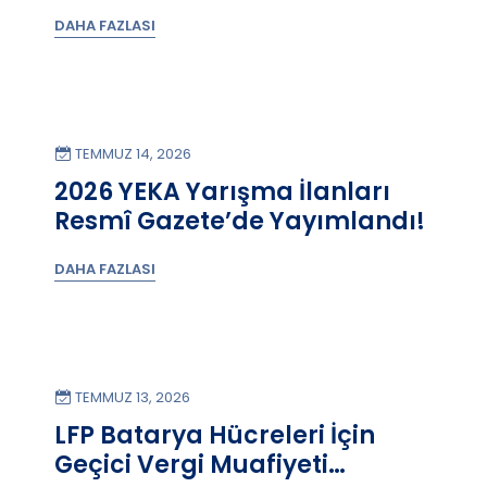
tarafından “Renewable
DAHA FAZLASI
Capacity Statistics 2026”
raporu yayımlandı.
TEMMUZ 14, 2026
2026 YEKA Yarışma İlanları
Resmî Gazete’de Yayımlandı!
DAHA FAZLASI
TEMMUZ 13, 2026
LFP Batarya Hücreleri İçin
Geçici Vergi Muafiyeti