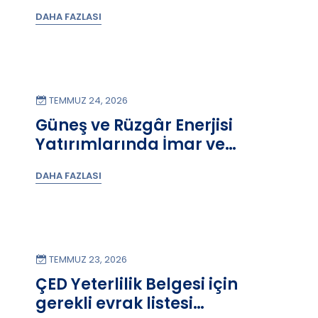
126.195 MW Oldu!
DAHA FAZLASI
TEMMUZ 24, 2026
Güneş ve Rüzgâr Enerjisi
Yatırımlarında İmar ve
Ruhsat Süreçlerini
DAHA FAZLASI
Düzenleyen Yönetmelik
Yürürlüğe Girdi!
TEMMUZ 23, 2026
ÇED Yeterlilik Belgesi için
gerekli evrak listesi