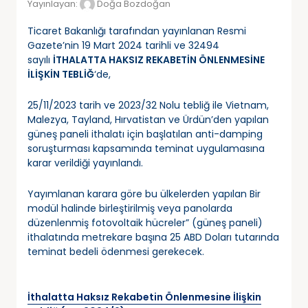
Yayınlayan:
Doğa Bozdoğan
Ticaret Bakanlığı tarafından yayınlanan Resmi
Gazete’nin 19 Mart 2024 tarihli ve 32494
sayılı
İTHALATTA HAKSIZ REKABETİN ÖNLENMESİNE
İLİŞKİN TEBLİĞ
‘de,
25/11/2023 tarih ve 2023/32 Nolu tebliğ ile Vietnam,
Malezya, Tayland, Hırvatistan ve Ürdün’den yapılan
güneş paneli ithalatı için başlatılan anti-damping
soruşturması kapsamında teminat uygulamasına
karar verildiği yayınlandı.
Yayımlanan karara göre bu ülkelerden yapılan Bir
modül halinde birleştirilmiş veya panolarda
düzenlenmiş fotovoltaik hücreler” (güneş paneli)
ithalatında metrekare başına 25 ABD Doları tutarında
teminat bedeli ödenmesi gerekecek.
İthalatta Haksız Rekabetin Önlenmesine İlişkin