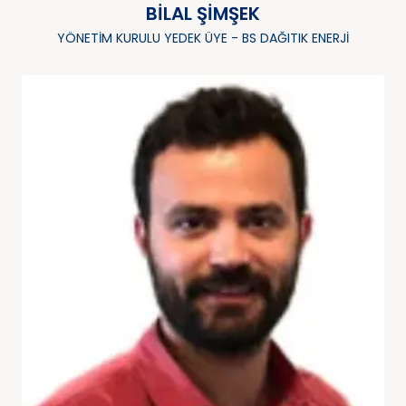
BILAL ŞIMŞEK
YÖNETIM KURULU YEDEK ÜYE - BS DAĞITIK ENERJI