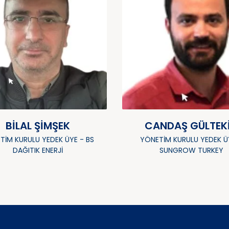
BILAL ŞIMŞEK
CANDAŞ GÜLTEK
TIM KURULU YEDEK ÜYE - BS
YÖNETIM KURULU YEDEK Ü
DAĞITIK ENERJI
SUNGROW TURKEY