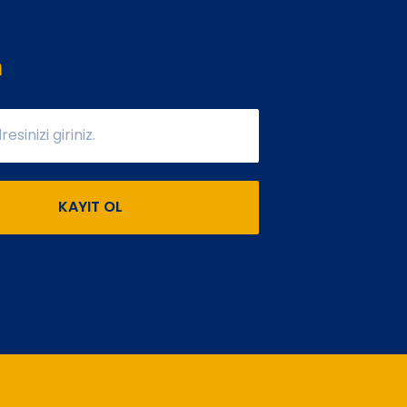
n
KAYIT OL