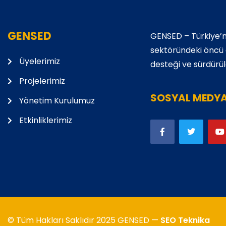
GENSED
GENSED – Türkiye’n
sektöründeki öncü de
Üyelerimiz
desteği ve sürdürüle
Projelerimiz
SOSYAL MEDY
Yönetim Kurulumuz
Etkinliklerimiz
© Tüm Hakları Saklıdır 2025 GENSED —
SEO Teknika