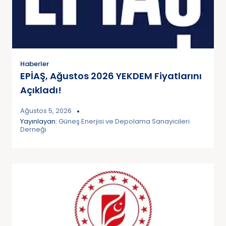
Haberler
EPİAŞ, Ağustos 2026 YEKDEM Fiyatlarını
Açıkladı!
Ağustos 5, 2026
Yayınlayan:
Güneş Enerjisi ve Depolama Sanayicileri
Derneği