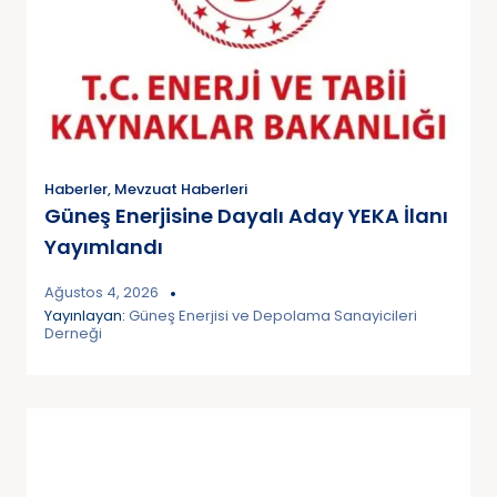
Haberler
,
Mevzuat Haberleri
Güneş Enerjisine Dayalı Aday YEKA İlanı
Yayımlandı
Ağustos 4, 2026
Yayınlayan:
Güneş Enerjisi ve Depolama Sanayicileri
Derneği