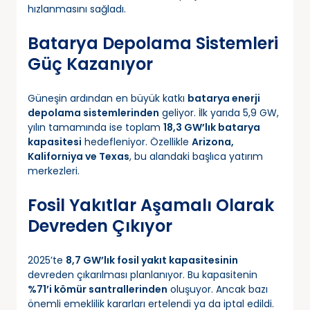
hızlanmasını sağladı.
Batarya Depolama Sistemleri
Güç Kazanıyor
Güneşin ardından en büyük katkı
batarya enerji
depolama sistemlerinden
geliyor. İlk yarıda 5,9 GW,
yılın tamamında ise toplam
18,3 GW’lık batarya
kapasitesi
hedefleniyor. Özellikle
Arizona,
Kaliforniya ve Texas
, bu alandaki başlıca yatırım
merkezleri.
Fosil Yakıtlar Aşamalı Olarak
Devreden Çıkıyor
2025’te
8,7 GW’lık fosil yakıt kapasitesinin
devreden çıkarılması planlanıyor. Bu kapasitenin
%71’i kömür santrallerinden
oluşuyor. Ancak bazı
önemli emeklilik kararları ertelendi ya da iptal edildi.