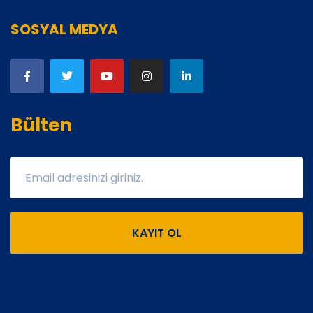
SOSYAL MEDYA
Bülten
KAYIT OL