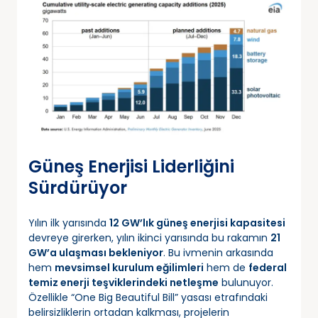
Güneş Enerjisi Liderliğini
Sürdürüyor
Yılın ilk yarısında
12 GW’lık güneş enerjisi kapasitesi
devreye girerken, yılın ikinci yarısında bu rakamın
21
GW’a ulaşması bekleniyor
. Bu ivmenin arkasında
hem
mevsimsel kurulum eğilimleri
hem de
federal
temiz enerji teşviklerindeki netleşme
bulunuyor.
Özellikle “One Big Beautiful Bill” yasası etrafındaki
belirsizliklerin ortadan kalkması, projelerin