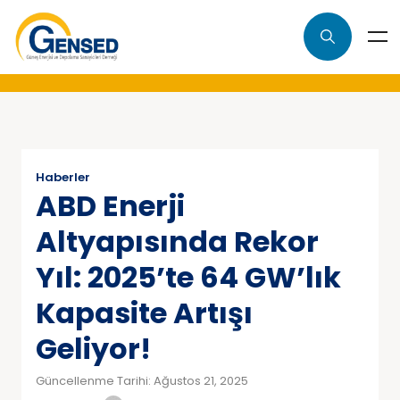
Haberler
ABD Enerji
Altyapısında Rekor
Yıl: 2025’te 64 GW’lık
Kapasite Artışı
Geliyor!
Güncellenme Tarihi: Ağustos 21, 2025