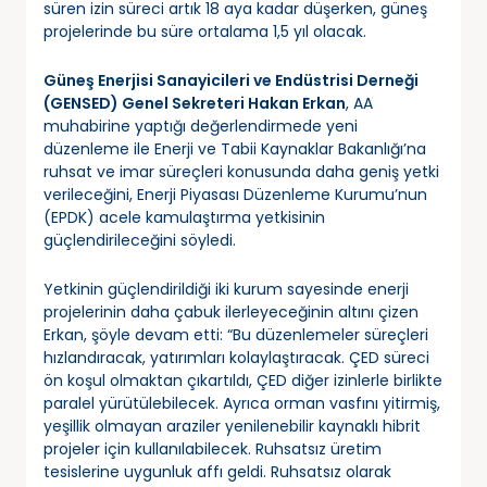
süren izin süreci artık 18 aya kadar düşerken, güneş
projelerinde bu süre ortalama 1,5 yıl olacak.
Güneş Enerjisi Sanayicileri ve Endüstrisi Derneği
(GENSED) Genel Sekreteri Hakan Erkan
, AA
muhabirine yaptığı değerlendirmede yeni
düzenleme ile Enerji ve Tabii Kaynaklar Bakanlığı’na
ruhsat ve imar süreçleri konusunda daha geniş yetki
verileceğini, Enerji Piyasası Düzenleme Kurumu’nun
(EPDK) acele kamulaştırma yetkisinin
güçlendirileceğini söyledi.
Yetkinin güçlendirildiği iki kurum sayesinde enerji
projelerinin daha çabuk ilerleyeceğinin altını çizen
Erkan, şöyle devam etti: “Bu düzenlemeler süreçleri
hızlandıracak, yatırımları kolaylaştıracak. ÇED süreci
ön koşul olmaktan çıkartıldı, ÇED diğer izinlerle birlikte
paralel yürütülebilecek. Ayrıca orman vasfını yitirmiş,
yeşillik olmayan araziler yenilenebilir kaynaklı hibrit
projeler için kullanılabilecek. Ruhsatsız üretim
tesislerine uygunluk affı geldi. Ruhsatsız olarak