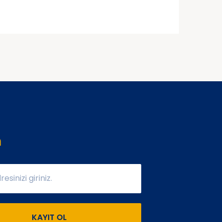
n
KAYIT OL