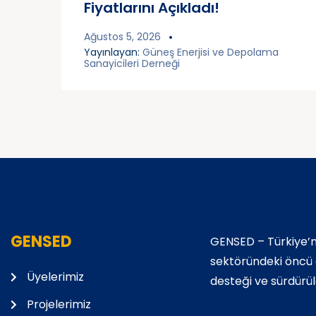
Fiyatlarını Açıkladı!
Ağustos 5, 2026
Yayınlayan:
Güneş Enerjisi ve Depolama
Sanayicileri Derneği
GENSED
GENSED – Türkiye’n
sektöründeki öncü de
Üyelerimiz
desteği ve sürdürüle
Projelerimiz