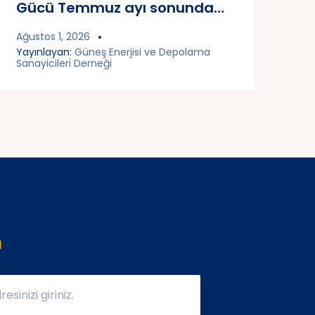
Gücü Temmuz ayı sonunda
126.195 MW Oldu!
Ağustos 1, 2026
Yayınlayan:
Güneş Enerjisi ve Depolama
Sanayicileri Derneği
n