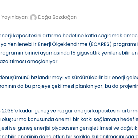
Yayınlayan:
Doğa Bozdoğan
enerji kapasitesini artırma hedefine katkı sağlamak amacıyl
ya Yenilenebilir Enerji Ölçeklendirme (ECARES) programı ile
rogramın birinci aşamasında 15 gigavatlık yenilenebilir en
azaltılması amaçlanıyor.
e dönüşümünü hızlandırmayı ve sürdürülebilir bir enerji gel
anının da bu projeye çekilmesi planlanıyor, bu da projeni
in 2035’e kadar güneş ve rüzgar enerjisi kapasitesini artı
mi oluşturma konusunda önemli bir katkı sağlamayı hedeflem
si ise, güneş enerjisi piyasasının genişletilmesi ve dağıtı
nebilir enerjinin daha etkin bir şekilde kullanılmasını sa